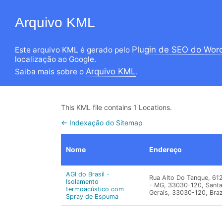
Arquivo KML
Plugin de SEO do Wor
Este arquivo KML é gerado pelo
localização ao Google.
Arquivo KML
Saiba mais sobre o
.
This KML file contains 1 Locations.
← Indexação do Sitemap
Nome
Endereço
AGI do Brasil -
Rua Alto Do Tanque, 612
Isolamento
- MG, 33030-120, Santa
termoacústico com
Gerais, 33030-120, Braz
Spray de Espuma