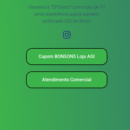
Gesseiro e "EPSseiro" com mais de 17
anos experiência agora parceiro
certificado AGI do Brasil.
Cupom BONSON5 Loja AGI
Atendimento Comercial