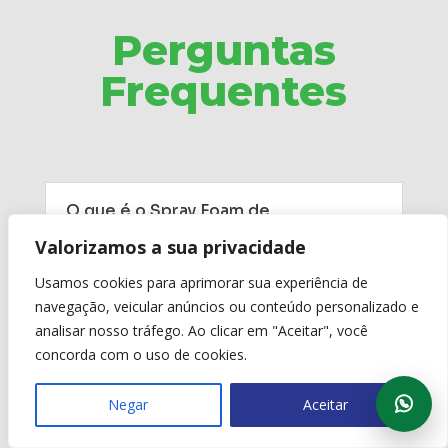
Perguntas
Frequentes
O que é o Spray Foam de
Poliuretano?
Valorizamos a sua privacidade
O Spray Foam de Poliuretano ou poliisocianurato
Usamos cookies para aprimorar sua experiência de
nada mais é do que um jato de spray em espuma
navegação, veicular anúncios ou conteúdo personalizado e
antichamas que é usado para vedação térmica e
analisar nosso tráfego. Ao clicar em "Aceitar", você
acústica de diversos tipos de construções e
aplicações.
concorda com o uso de cookies.
Negar
Aceitar
Poliuretano da AGI do Brasil
pega fogo?