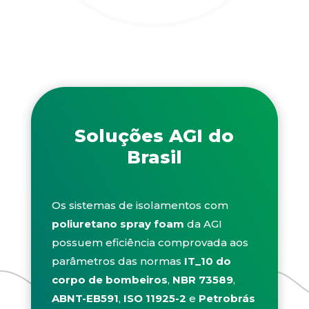
Soluções AGI do
Brasil
O
s sistemas de isolamentos com
poliuretano spray foam
da AGI
possuem eficiência comprovada aos
parâmetros das normas
IT_10
do
corpo de bombeiros
,
NBR 73589
,
ABNT-EB591
,
ISO 11925-2
e
Petrobrás